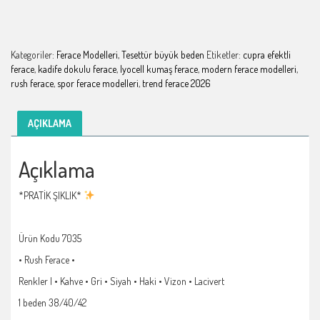
Kategoriler:
Ferace Modelleri
,
Tesettür büyük beden
Etiketler:
cupra efektli
ferace
,
kadife dokulu ferace
,
lyocell kumaş ferace
,
modern ferace modelleri
,
rush ferace
,
spor ferace modelleri
,
trend ferace 2026
AÇIKLAMA
Açıklama
*PRATİK ŞIKLIK*
Ürün Kodu 7035
• Rush Ferace •
Renkler | • Kahve • Gri • Siyah • Haki • Vizon • Lacivert
1 beden 38/40/42