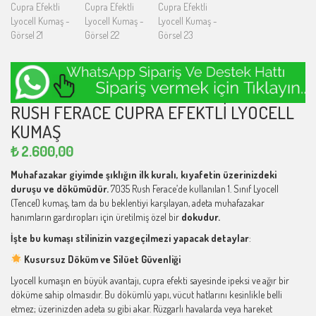
RUSH FERACE CUPRA EFEKTLI LYOCELL
KUMAŞ
₺
2.600,00
Muhafazakar giyimde şıklığın ilk kuralı, kıyafetin üzerinizdeki
duruşu ve dökümüdür.
7035 Rush Ferace’de kullanılan 1. Sınıf Lyocell
(Tencel) kumaş, tam da bu beklentiyi karşılayan, adeta muhafazakar
hanımların gardıropları için üretilmiş özel bir
dokudur.
İşte bu kumaşı stilinizin vazgeçilmezi yapacak detaylar
:
Kusursuz Döküm ve Silüet Güvenliği
Lyocell kumaşın en büyük avantajı, cupra efekti sayesinde ipeksi ve ağır bir
döküme sahip olmasıdır. Bu dökümlü yapı, vücut hatlarını kesinlikle belli
etmez; üzerinizden adeta su gibi akar. Rüzgarlı havalarda veya hareket