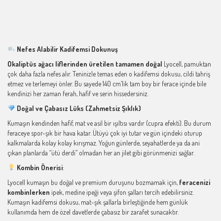
Nefes Alabilir Kadifemsi Dokunuş
Okaliptüs ağacı liflerinden üretilen tamamen doğal
Lyocell, pamuktan
çok daha fazla nefes alır. Teninizle temas eden o kadifemsi dokusu, cildi tahriş
etmez ve terlemeyi önler. Bu sayede 140 cm’lik tam boy bir ferace içinde bile
kendinizi her zaman ferah, hafif ve serin hissedersiniz.
Doğal ve Çabasız Lüks (Zahmetsiz Şıklık)
Kumaşın kendinden hafif, mat ve asil bir ışıltısı vardır (cupra efekti). Bu durum
feraceye spor-şık bir hava katar. Ütüyü çok iyi tutar ve gün içindeki oturup
kalkmalarda kolay kolay kırışmaz. Yoğun günlerde, seyahatlerde ya da ani
çıkan planlarda “ütü derdi” olmadan her an jilet gibi görünmenizi sağlar.
Kombin Önerisi
:
Lyocell kumaşın bu doğal ve premium duruşunu bozmamak için,
feracenizi
kombinlerken
ipek, medine ipeği veya şifon şalları tercih edebilirsiniz.
Kumaşın kadifemsi dokusu, mat-şık şallarla birleştiğinde hem günlük
kullanımda hem de özel davetlerde çabasız bir zarafet sunacaktır.