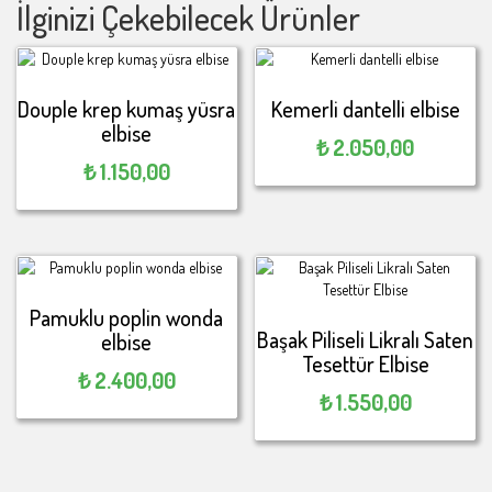
İlginizi Çekebilecek Ürünler
Douple krep kumaş yüsra
Kemerli dantelli elbise
elbise
₺
2.050,00
₺
1.150,00
Pamuklu poplin wonda
Başak Piliseli Likralı Saten
elbise
Tesettür Elbise
₺
2.400,00
₺
1.550,00