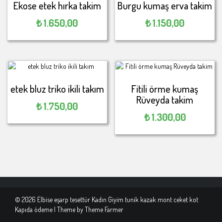
Ekose etek hırka takim
Burgu kumaş erva takim
₺
1.650,00
₺
1.150,00
etek bluz triko ikili takım
Fitili örme kumaş
Rüveyda takim
₺
1.750,00
₺
1.300,00
© 2026 Elbise eşarp tesettür Kadın Giyim tunik kazak mont ceket kot
Kapıda ödeme | Theme by
Theme Farmer