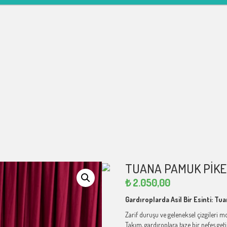
TUANA PAMUK PIKE
₺
2.050,00
Gardıroplarda Asil Bir Esinti: Tua
Zarif duruşu ve geleneksel çizgileri 
Takım, gardıroplara taze bir nefes get