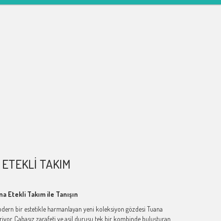
 ETEKLI TAKIM
na Etekli Takım ile Tanışın
modern bir estetikle harmanlayan yeni koleksiyon gözdesi Tuana
iriyor. Çabasız zarafeti ve asil duruşu tek bir kombinde buluşturan