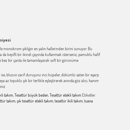
siyesi
:
iyle monokrom şıklığın en yalın hallerinden birini sunuyor. Bu
a da keyifli bir ikindi çayında kullanmak isterseniz, pamuklu hafif
et ve bez bir çanta ile tamamlayarak soft bir görünüme
 ise, bluzun zarif duruşunu inci küpeler, dökümlü saten bir eşarp
a az topuklu şık bir terlikle eşleştirerek anında göz alıcı, hanım
niz.
kli takım
,
Tesettür büyük beden
,
Tesettür etekli takım
Etiketler:
ttür takım
,
şık tesettür etekli takım
,
tesettür ikili takım
,
tuana