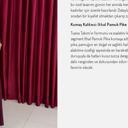
bu özel tasarım, günün her anında ke
kadınlar için özenle hazırlandı. Detayl
sıradan bir kıyafet olmaktan çıkarıp z
Kumaş Kalitesi: İthal Pamuk Pik
Tuana Takım’ın formunu ve asaletini 
segment İthal Pamuk Pike kumaşa aitti
pike, pamuğun en doğal ve sağlıklı hal
alabilme özelliği sayesinde en hareket
duruşuyla da hatları kusursuzca dengel
dahi renginden ve dokusundan ödün v
favorisi olacak.