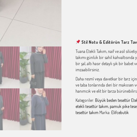
Stil Notu & Editörün Tarz Tav
Tuana Etekli Takım, naif ve asil silüet
takımı günlük bir sahil kahvaltısında y
bir şal, altı hasır detaylı şık bir bab
imzaabilirsiniz.
Daha resmî veya davetkar bir tarz için
ve taba tonlarında deri bir makosen vey
hanımcık ve elit bir tarza bürünebilirsi
Kategoriler:
Büyük beden tesettür Ete
etekli tesettür takım
,
pamuk pike tese
tesettür takım
Marka:
Elifcebutik