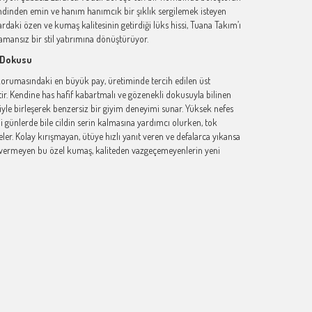
ndinden emin ve hanım hanımcık bir şıklık sergilemek isteyen
ardaki özen ve kumaş kalitesinin getirdiği lüks hissi, Tuana Takım’ı
amansız bir stil yatırımına dönüştürüyor.
e Dokusu
korumasındaki en büyük pay, üretiminde tercih edilen üst
r. Kendine has hafif kabartmalı ve gözenekli dokusuyla bilinen
iyle birleşerek benzersiz bir giyim deneyimi sunar. Yüksek nefes
li günlerde bile cildin serin kalmasına yardımcı olurken, tok
er. Kolay kırışmayan, ütüye hızlı yanıt veren ve defalarca yıkansa
ermeyen bu özel kumaş, kaliteden vazgeçemeyenlerin yeni