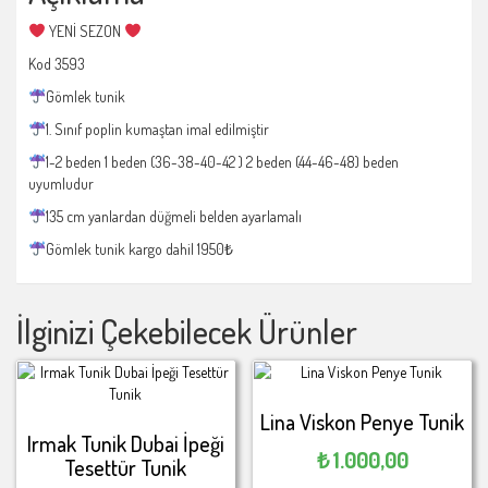
YENİ SEZON
Kod 3593
Gömlek tunik
1. Sınıf poplin kumaştan imal edilmiştir
1-2 beden 1 beden (36-38-40-42 ) 2 beden (44-46-48) beden
uyumludur
135 cm yanlardan düğmeli belden ayarlamalı
Gömlek tunik kargo dahil 1950₺
İlginizi Çekebilecek Ürünler
Lina Viskon Penye Tunik
Irmak Tunik Dubai İpeği
₺
1.000,00
Tesettür Tunik