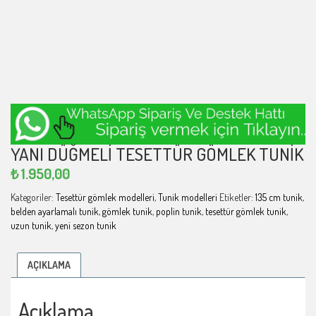
YANI DÜĞMELI TESETTÜR GÖMLEK TUNIK
₺
1.950,00
Kategoriler:
Tesettür gömlek modelleri
,
Tunik modelleri
Etiketler:
135 cm tunik
,
belden ayarlamalı tunik
,
gömlek tunik
,
poplin tunik
,
tesettür gömlek tunik
,
uzun tunik
,
yeni sezon tunik
AÇIKLAMA
Açıklama