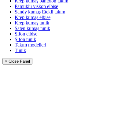
Krep kumaş pantolon takim
Pamuklu viskon elbise
Sandy kumaş Etekli takım
Krep kumaş elbise
Krep kumaş tunik
Saten kumaş tunik
Şifon elbise
Şifon tunik
Takım modelleri
Tunik
× Close Panel