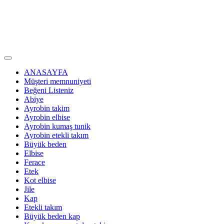
ANASAYFA
Müşteri memnuniyeti
Beğeni Listeniz
Abiye
Ayrobin takim
Ayrobin elbise
Ayrobin kumaş tunik
Ayrobin etekli takım
Büyük beden
Elbise
Ferace
Etek
Kot elbise
Jile
Kap
Etekli takım
Büyük beden kap