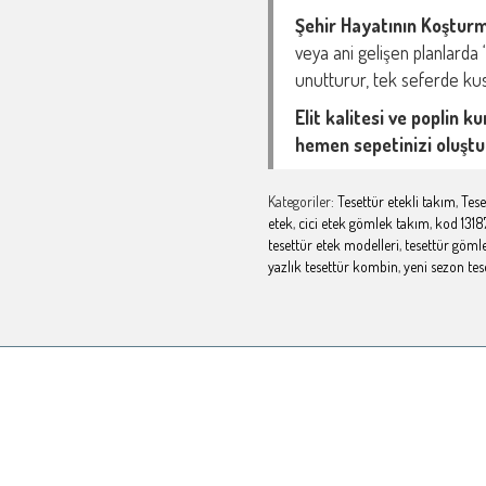
Şehir Hayatının Koştur
veya ani gelişen planlard
unutturur, tek seferde ku
Elit kalitesi ve poplin k
hemen sepetinizi oluştu
Kategoriler:
Tesettür etekli takım
,
Tese
etek
,
cici etek gömlek takım
,
kod 1318
tesettür etek modelleri
,
tesettür göml
yazlık tesettür kombin
,
yeni sezon tes