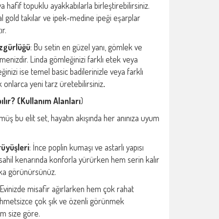
 hafif topuklu ayakkabılarla birleştirebilirsiniz.
l gold takılar ve ipek-medine ipeği eşarplar
ır.
zgürlüğü
: Bu setin en güzel yanı, gömlek ve
lmenizdir. Linda gömleğinizi farklı etek veya
eğinizi ise temel basic badilerinizle veya farklı
 onlarca yeni tarz üretebilirsiniz
.
lır? (Kullanım Alanları
)
üş bu elit set, hayatın akışında her anınıza uyum
rüyüşleri
: İnce poplin kumaşı ve astarlı yapısı
 sahil kenarında konforla yürürken hem serin kalır
ika görünürsünüz.
 Evinizde misafir ağırlarken hem çok rahat
metsizce çok şık ve özenli görünmek
tam size göre.