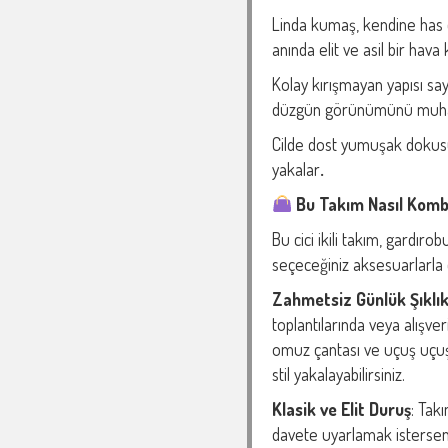
Linda kumaş, kendine has 
anında elit ve asil bir hava 
Kolay kırışmayan yapısı say
düzgün görünümünü muha
Cilde dost yumuşak dokusu
yakalar
.
Bu Takım Nasıl Komb
Bu cici ikili takım, gardıro
seçeceğiniz aksesuarlarla da
Zahmetsiz Günlük Şıklı
toplantılarında veya alışver
omuz çantası ve uçuş uçuş 
stil yakalayabilirsiniz.
Klasik ve Elit Duruş
: Tak
davete uyarlamak isterseni