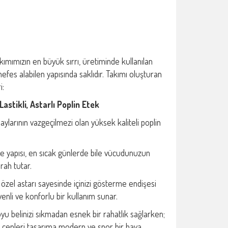
kımımızın en büyük sırrı, üretiminde kullanılan
efes alabilen yapısında saklıdır. Takımı oluşturan
i:
Lastikli, Astarlı Poplin Etek
aylarının vazgeçilmezi olan yüksek kaliteli poplin
ce yapısı, en sıcak günlerde bile vücudunuzun
rah tutar.
 özel astarı sayesinde içinizi gösterme endişesi
nli ve konforlu bir kullanım sunar.
boyu belinizi sıkmadan esnek bir rahatlık sağlarken;
l cepleri tasarıma modern ve spor bir hava