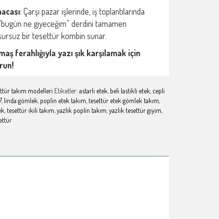
macası
: Çarşı pazar işlerinde, iş toplantılarında
a “bugün ne giyeceğim” derdini tamamen
sursuz bir tesettür kombin sunar.
umaş ferahlığıyla yazı şık karşılamak için
run!
ttür takım modelleri
Etiketler:
astarlı etek
,
beli lastikli etek
,
cepli
7
,
linda gömlek
,
poplin etek takım
,
tesettür etek gömlek takım
,
ek
,
tesettür ikili takım
,
yazlık poplin takım
,
yazlık tesettür giyim
,
ettür