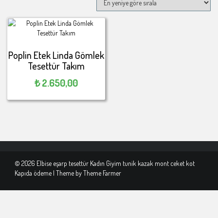
Poplin Etek Linda Gömlek
Tesettür Takım
₺
2.650,00
© 2026 Elbise eşarp tesettür Kadın Giyim tunik kazak mont ceket kot
Kapıda ödeme | Theme by
Theme Farmer