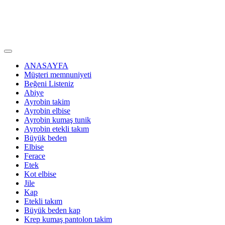
ANASAYFA
Müşteri memnuniyeti
Beğeni Listeniz
Abiye
Ayrobin takim
Ayrobin elbise
Ayrobin kumaş tunik
Ayrobin etekli takım
Büyük beden
Elbise
Ferace
Etek
Kot elbise
Jile
Kap
Etekli takım
Büyük beden kap
Krep kumaş pantolon takim