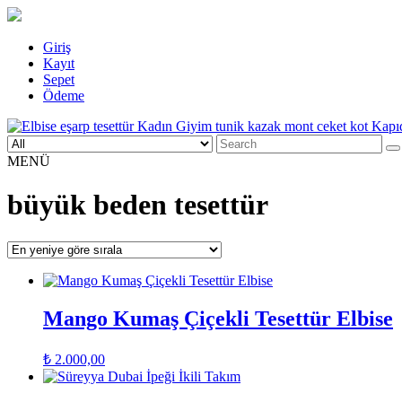
Skip
Giriş
to
Kayıt
content
Sepet
Ödeme
Search
Elbise eşarp tesettür Kadın Giyim tunik kazak mont ceket kot Kapıd
Kadın Giyim üzerine alışveriş sitesi
for:
MENÜ
büyük beden tesettür
Mango Kumaş Çiçekli Tesettür Elbise
₺
2.000,00