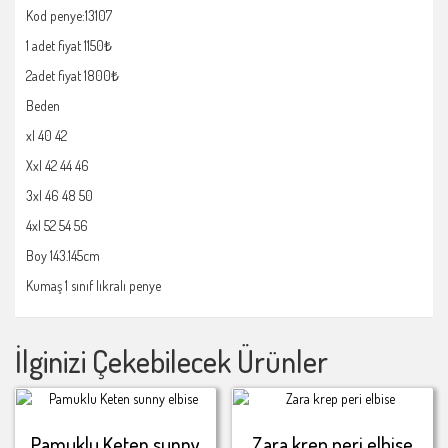
Kod penye:13107
1 adet fiyat 1150₺
2adet fiyat 1800₺
Beden
xl 40 42
Xxl 42 44 46
3xl 46 48 50
4xl 52 54 56
Boy 143.145cm
Kumaş 1 sınıf lıkralı penye
İlginizi Çekebilecek Ürünler
Pamuklu Keten sunny
Zara krep peri elbise