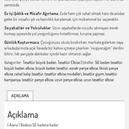
yanınızda:
Ev İçi Şıklık ve Misafir Ağırlama
: Evde hem çok rahat olmak hem de aniden
gelen bir misafiri şık ve hazırlıklı karşılamak için mükemmel bir seçenektir.
Seyahatler ve Yolculuklar
: Uzun seyahatlerde vücudu sıkmayan esnek
kumaşı sayesinde yol yorgunluğunu hissettirmez, kırışma yapmaz.
Günlük Koşturmaca
: Çocuğunuzu okula bırakırken, markete giderken veya
arkadaşlarınızla açık havada bir kahve içmeye çıkarken “ne giyeceğim” derdini
bitirir; tek parçayla dakikalar içinde hazır olmanızı sağlar.
Kategoriler:
Tesettür büyük beden
,
Tesettür Elbise
Etiketler:
56 beden tesettür
,
büyük beden elbise
,
büyük beden tesettür
,
esnek penye elbise
,
likralı penye
elbise
,
rahat kalıp tesettür
,
tesettür elbise modelleri
,
tesettür giyim
,
tesettür
kampanya
,
tesettür penye elbise
,
uzun penye elbise
,
uzun tesettür elbise
AÇIKLAMA
Açıklama
1 Alana 1 Bedava 56 bedene kadar