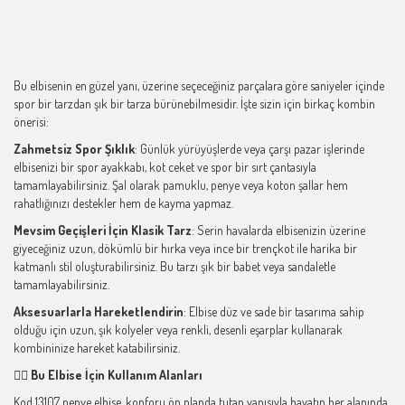
Bu elbisenin en güzel yanı, üzerine seçeceğiniz parçalara göre saniyeler içinde
spor bir tarzdan şık bir tarza bürünebilmesidir. İşte sizin için birkaç kombin
önerisi:
Zahmetsiz Spor Şıklık
: Günlük yürüyüşlerde veya çarşı pazar işlerinde
elbisenizi bir spor ayakkabı, kot ceket ve spor bir sırt çantasıyla
tamamlayabilirsiniz. Şal olarak pamuklu, penye veya koton şallar hem
rahatlığınızı destekler hem de kayma yapmaz.
Mevsim Geçişleri İçin Klasik Tarz
: Serin havalarda elbisenizin üzerine
giyeceğiniz uzun, dökümlü bir hırka veya ince bir trençkot ile harika bir
katmanlı stil oluşturabilirsiniz. Bu tarzı şık bir babet veya sandaletle
tamamlayabilirsiniz.
Aksesuarlarla Hareketlendirin
: Elbise düz ve sade bir tasarıma sahip
olduğu için uzun, şık kolyeler veya renkli, desenli eşarplar kullanarak
kombininize hareket katabilirsiniz.
🏃‍♀️ Bu Elbise İçin Kullanım Alanları
Kod 13107 penye elbise, konforu ön planda tutan yapısıyla hayatın her alanında