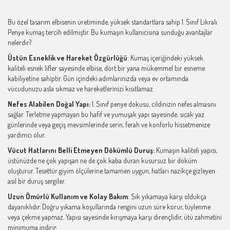
Bu özel tasarım elbisenin üretiminde, yüksek standartlara sahip 1. Sınıf Likralı
Penye kumaş tercih edilmiştir. Bu kumaşın kullanıcısına sunduğu avantajlar
nelerdir?
Üstün Esneklik ve Hareket Özgürlüğü
: Kumaş içeriğindeki yüksek
kaliteli esnek lifler sayesinde elbise, dört bir yana mükemmel bir esneme
kabiliyetine sahiptir. Gün içindeki adımlarınızda veya ev ortamında
vücudunuzu asla sıkmaz ve hareketlerinizi kısıtlamaz.
Nefes Alabilen Doğal Yapı:
1. Sınıf penye dokusu, cildinizin nefes almasını
sağlar. Terletme yapmayan bu hafif ve yumuşak yapı sayesinde, sıcak yaz
günlerinde veya geçiş mevsimlerinde serin, ferah ve konforlu hissetmenize
yardımcı olur.
Vücut Hatlarını Belli Etmeyen Dökümlü Duruş:
Kumaşın kaliteli yapısı,
üstünüzde ne çok yapışan ne de çok kaba duran kusursuz bir döküm
oluşturur. Tesettür giyim ölçülerine tamamen uygun, hatları nazikçe gizleyen
asil bir duruş sergiler.
Uzun Ömürlü Kullanım ve Kolay Bakım
: Sık yıkamaya karşı oldukça
dayanıklıdır. Doğru yıkama koşullarında rengini uzun süre korur, tüylenme
veya çekme yapmaz. Yapısı sayesinde kırışmaya karşı dirençlidir, ütü zahmetini
minimuma indirir.