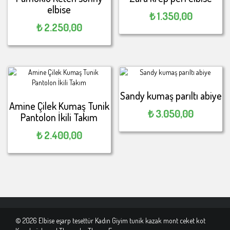
elbise
₺
1.350,00
₺
2.250,00
Sandy kumaş parıltı abiye
Amine Çilek Kumaş Tunik
₺
3.050,00
Pantolon İkili Takım
₺
2.400,00
© 2026 Elbise eşarp tesettür Kadın Giyim tunik kazak mont ceket kot