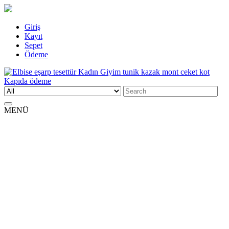
Skip
Giriş
to
Kayıt
content
Sepet
Ödeme
Search
Elbise eşarp tesettür Kadın Giyim tunik kazak mont ceket kot Kapıda
Kadın Giyim üzerine alışveriş sitesi
for:
ödeme
MENÜ