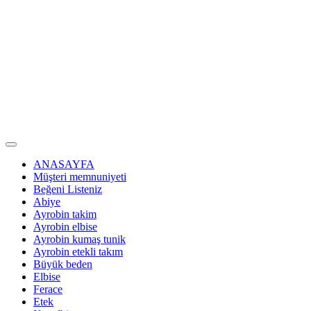
ANASAYFA
Müşteri memnuniyeti
Beğeni Listeniz
Abiye
Ayrobin takim
Ayrobin elbise
Ayrobin kumaş tunik
Ayrobin etekli takım
Büyük beden
Elbise
Ferace
Etek