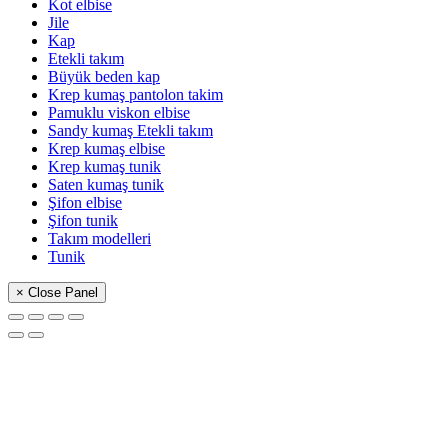
Kot elbise
Jile
Kap
Etekli takım
Büyük beden kap
Krep kumaş pantolon takim
Pamuklu viskon elbise
Sandy kumaş Etekli takım
Krep kumaş elbise
Krep kumaş tunik
Saten kumaş tunik
Şifon elbise
Şifon tunik
Takım modelleri
Tunik
× Close Panel