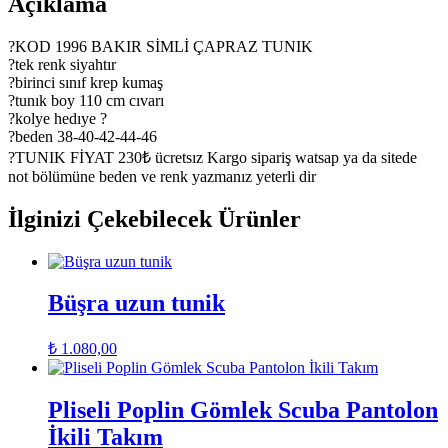
Açıklama
?KOD 1996 BAKIR SİMLİ ÇAPRAZ TUNIK
?tek renk siyahtır
?birinci sınıf krep kumaş
?tunık boy 110 cm cıvarı
?kolye hedıye ?
?beden 38-40-42-44-46
?TUNIK FİYAT 230₺ ücretsız Kargo sipariş watsap ya da sitede
not bölümüne beden ve renk yazmanız yeterli dir
İlginizi Çekebilecek Ürünler
Büşra uzun tunik
₺
1.080,00
Pliseli Poplin Gömlek Scuba Pantolon
İkili Takım